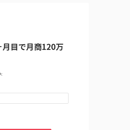
ヶ月目で月商120万
: