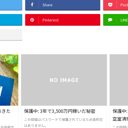
Share
Poc
Pinterest
LIN
おきた
保護中: 3年で3,500万円稼いだ秘密
保護中
空室清
この投稿はパスワードで保護されているため抜粋文
はありません。
ため抜粋文
この投稿