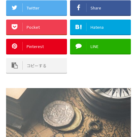
Twitter
Share
Pocket
Hatena
Pinterest
LINE
コピーする