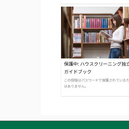
保護中: ハウスクリーニング独
ガイドブック
この投稿はパスワードで保護されている
はありません。