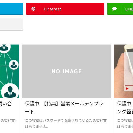
Pinterest
LIN
の問い合
保護中: 【特典】営業メールテンプレ
保護中
ート
ング経
ため抜粋文
この投稿はパスワードで保護されているため抜粋文
この投稿
はありません。
はありま