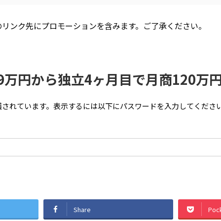
のリンク先にプロモーションを含みます。ご了承ください。
.9万円から独立4ヶ月目で月商120万
されています。表示するには以下にパスワードを入力してください
Share
Poc